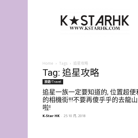
K-
Star
HK
Home
Tags
追星攻略
Tag: 追星攻略
旅遊/Travel
追星一族一定要知道的, 位置超便
的相機街!!!不要再傻乎乎的去龍山
啦!
K-Star HK
-
25 10 月, 2018