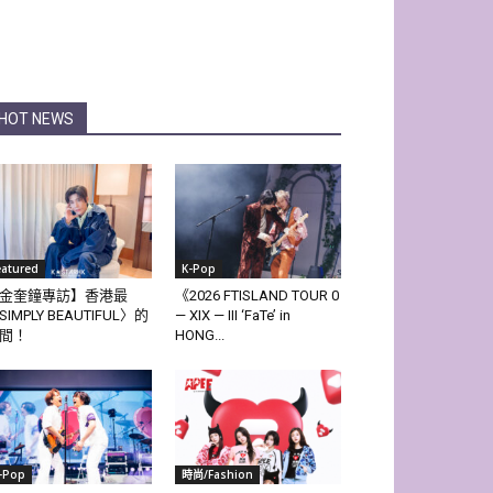
HOT NEWS
eatured
K-Pop
金奎鐘專訪】香港最
《2026 FTISLAND TOUR 0
SIMPLY BEAUTIFUL〉的
— XIX — III ‘FaTe’ in
間！
HONG...
-Pop
時尚/Fashion