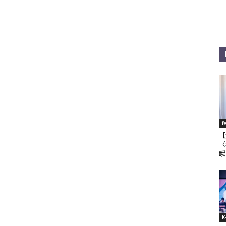
f
【
〈
瞬
K