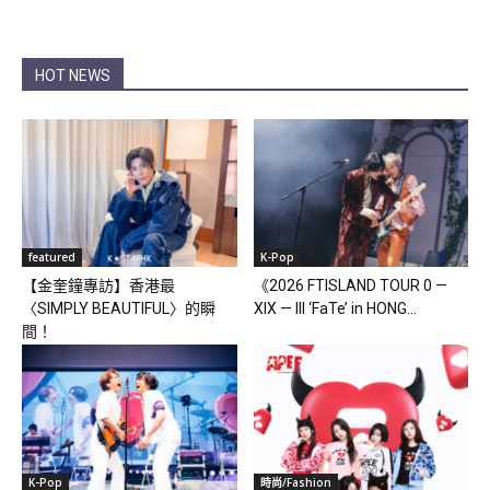
HOT NEWS
featured
K-Pop
【金奎鐘專訪】香港最
《2026 FTISLAND TOUR 0 —
〈SIMPLY BEAUTIFUL〉的瞬
XIX — III ‘FaTe’ in HONG...
間！
K-Pop
時尚/Fashion