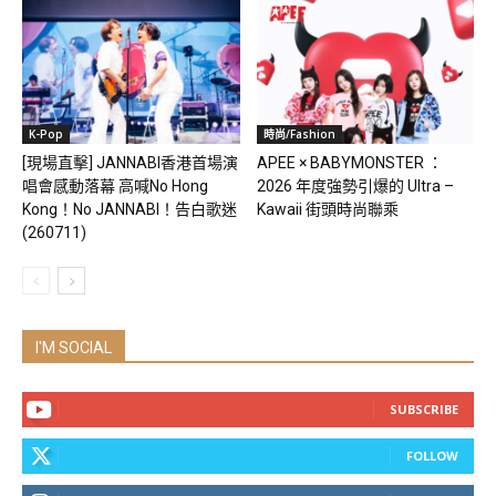
K-Pop
時尚/Fashion
[現場直擊] JANNABI香港首場演
APEE × BABYMONSTER ：
唱會感動落幕 高喊No Hong
2026 年度強勢引爆的 Ultra –
Kong！No JANNABI！告白歌迷
Kawaii 街頭時尚聯乘
(260711)
I'M SOCIAL
SUBSCRIBE
FOLLOW