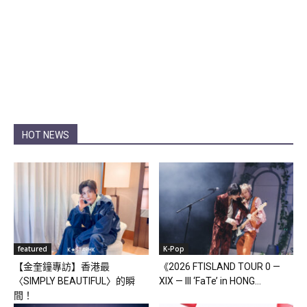
HOT NEWS
featured
K-Pop
【金奎鐘專訪】香港最
《2026 FTISLAND TOUR 0 —
〈SIMPLY BEAUTIFUL〉的瞬
XIX — III ‘FaTe’ in HONG...
間！