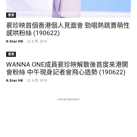
香港
裵珍映首個香港個人見面會 勁唱熱跳賣萌性
感哄粉絲 (190622)
K-Star HK
-
22 6 月, 2019
香港
WANNA ONE成員裵珍映解散後首度來港開
會粉絲 中午現身記者會飛心造勢 (190622)
K-Star HK
-
22 6 月, 2019
- Advertisement -