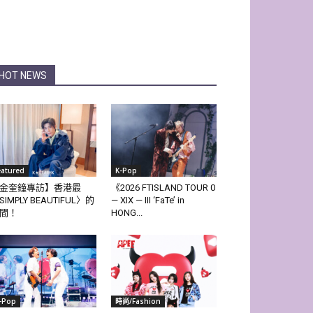
HOT NEWS
eatured
K-Pop
金奎鐘專訪】香港最
《2026 FTISLAND TOUR 0
SIMPLY BEAUTIFUL〉的
— XIX — III ‘FaTe’ in
間！
HONG...
-Pop
時尚/Fashion