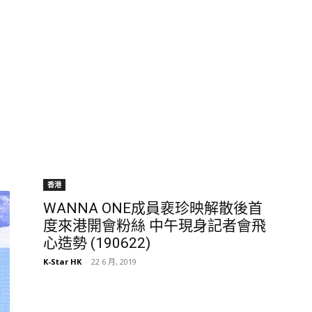
香港
WANNA ONE成員裵珍映解散後首
度來港開會粉絲 中午現身記者會飛
心造勢 (190622)
K-Star HK
-
22 6 月, 2019