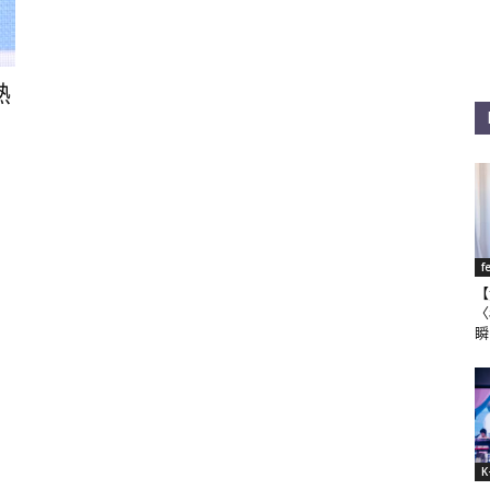
熱
f
【
〈
瞬
K