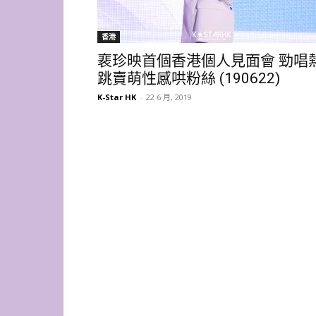
香港
裵珍映首個香港個人見面會 勁唱
跳賣萌性感哄粉絲 (190622)
K-Star HK
-
22 6 月, 2019