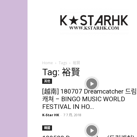
K-
Star
HK
Home
Tags
裕賢
Tag: 裕賢
其他
[越南] 180707 Dreamcatcher 드림
캐쳐 – BINGO MUSIC WORLD
FESTIVAL IN HO...
K-Star HK
-
7 7 月, 2018
韓國