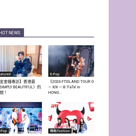
HOT NEWS
eatured
K-Pop
金奎鐘專訪】香港最
《2026 FTISLAND TOUR 0
SIMPLY BEAUTIFUL〉的
— XIX — III ‘FaTe’ in
間！
HONG...
-Pop
時尚/Fashion