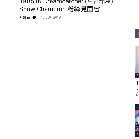
–
180516 Dreamcatcher (드림캐쳐) –
Show Champion 粉絲見面會
K-Star HK
-
16 5 月, 2018
f
【
〈
瞬
K