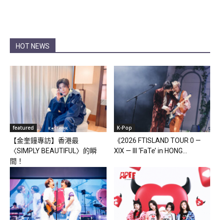
HOT NEWS
featured
K-Pop
【金奎鐘專訪】香港最
《2026 FTISLAND TOUR 0 —
〈SIMPLY BEAUTIFUL〉的瞬
XIX — III ‘FaTe’ in HONG...
間！