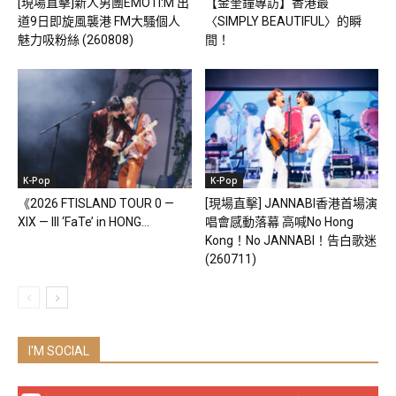
[現場直擊]新人男團EMOTI:M 出
【金奎鐘專訪】香港最
道9日即旋風襲港 FM大騷個人
〈SIMPLY BEAUTIFUL〉的瞬
魅力吸粉絲 (260808)
間！
K-Pop
K-Pop
《2026 FTISLAND TOUR 0 —
[現場直擊] JANNABI香港首場演
XIX — III ‘FaTe’ in HONG...
唱會感動落幕 高喊No Hong
Kong！No JANNABI！告白歌迷
(260711)
I'M SOCIAL