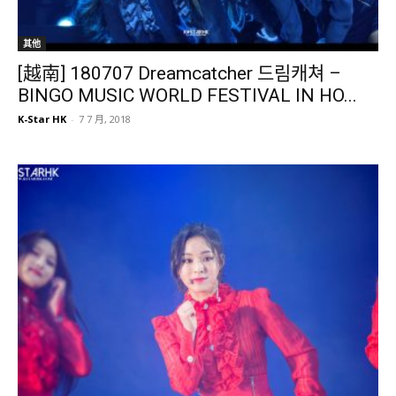
其他
[越南] 180707 Dreamcatcher 드림캐쳐 –
BINGO MUSIC WORLD FESTIVAL IN HO...
K-Star HK
-
7 7 月, 2018