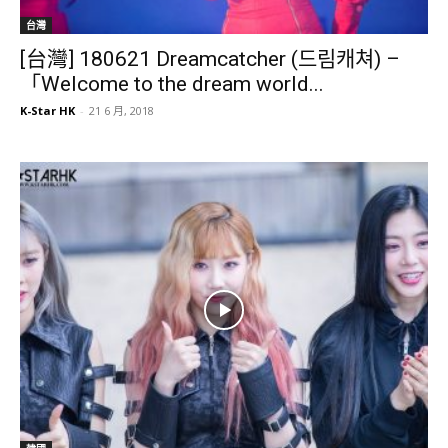
台灣
[台灣] 180621 Dreamcatcher (드림캐쳐) –
「Welcome to the dream world...
K-Star HK
-
21 6 月, 2018