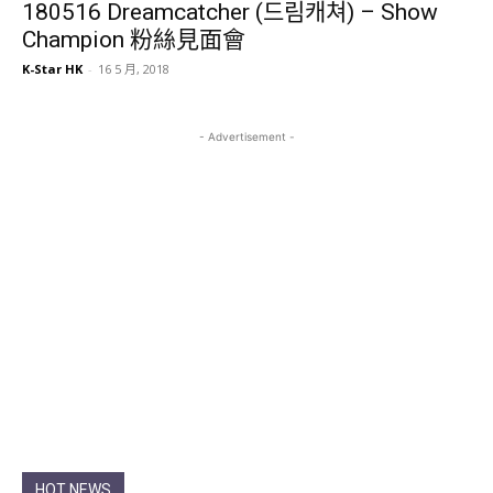
180516 Dreamcatcher (드림캐쳐) – Show
Champion 粉絲見面會
K-Star HK
-
16 5 月, 2018
- Advertisement -
HOT NEWS