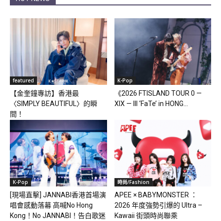
featured
K-Pop
【金奎鐘專訪】香港最
《2026 FTISLAND TOUR 0 —
〈SIMPLY BEAUTIFUL〉的瞬
XIX — III ‘FaTe’ in HONG...
間！
K-Pop
時尚/Fashion
[現場直擊] JANNABI香港首場演
APEE × BABYMONSTER ：
唱會感動落幕 高喊No Hong
2026 年度強勢引爆的 Ultra –
Kong！No JANNABI！告白歌迷
Kawaii 街頭時尚聯乘