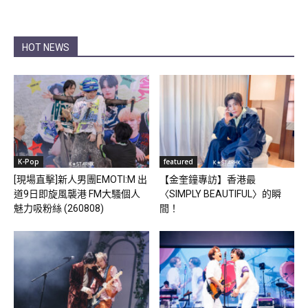
HOT NEWS
K-Pop
featured
[現場直擊]新人男團EMOTI:M 出
【金奎鐘專訪】香港最
道9日即旋風襲港 FM大騷個人
〈SIMPLY BEAUTIFUL〉的瞬
魅力吸粉絲 (260808)
間！