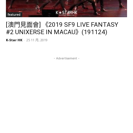
featured
[澳門見面會] 《2019 SF9 LIVE FANTASY
#2 UNIXERSE IN MACAU》(191124)
K-Star HK
-
25 11 月, 2019
- Advertisement -