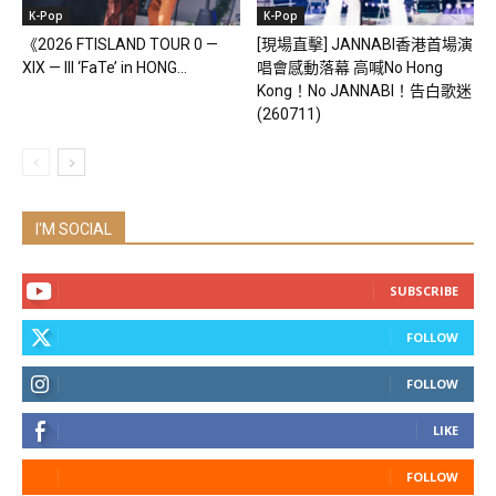
K-Pop
K-Pop
《2026 FTISLAND TOUR 0 —
[現場直擊] JANNABI香港首場演
XIX — III ‘FaTe’ in HONG...
唱會感動落幕 高喊No Hong
Kong！No JANNABI！告白歌迷
(260711)
I'M SOCIAL
SUBSCRIBE
FOLLOW
FOLLOW
LIKE
FOLLOW