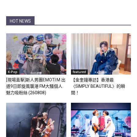
HOT NEWS
K-Pop
featured
[現場直擊]新人男團EMOTI:M 出
【金奎鐘專訪】香港最
道9日即旋風襲港 FM大騷個人
〈SIMPLY BEAUTIFUL〉的瞬
魅力吸粉絲 (260808)
間！