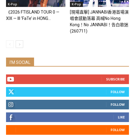
K-Pop
K-Pop
《2026 FTISLAND TOUR 0 —
[現場直擊] JANNABI香港首場演
XIX — III ‘FaTe’ in HONG...
唱會感動落幕 高喊No Hong
Kong！No JANNABI！告白歌迷
(260711)
I'M SOCIAL
SUBSCRIBE
FOLLOW
FOLLOW
LIKE
FOLLOW