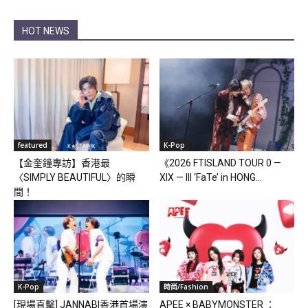
HOT NEWS
featured
K-Pop
【金奎鐘專訪】香港最
《2026 FTISLAND TOUR 0 —
〈SIMPLY BEAUTIFUL〉的瞬
XIX — III ‘FaTe’ in HONG...
間！
K-Pop
時尚/Fashion
[現場直擊] JANNABI香港首場演
APEE × BABYMONSTER ：