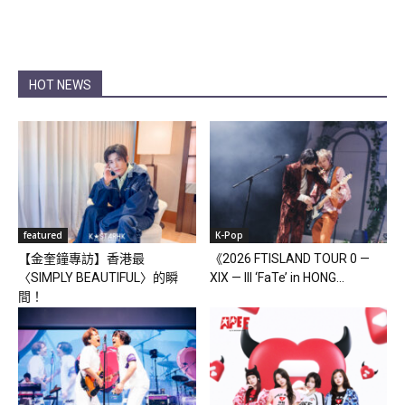
HOT NEWS
featured
K-Pop
【金奎鐘專訪】香港最
《2026 FTISLAND TOUR 0 —
〈SIMPLY BEAUTIFUL〉的瞬
XIX — III ‘FaTe’ in HONG...
間！