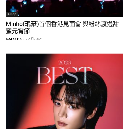
K-Pop
Minho(珉豪)首個香港見面會 與粉絲渡過甜
蜜元宵節
K-Star HK
-
7 2 月, 2023