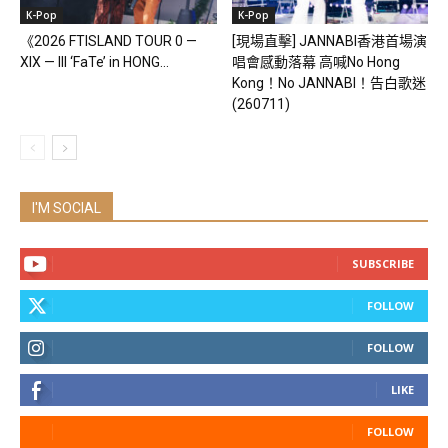
K-Pop
K-Pop
《2026 FTISLAND TOUR 0 —
[現場直擊] JANNABI香港首場演
XIX — III ‘FaTe’ in HONG...
唱會感動落幕 高喊No Hong
Kong！No JANNABI！告白歌迷
(260711)
I'M SOCIAL
SUBSCRIBE
FOLLOW
FOLLOW
LIKE
FOLLOW