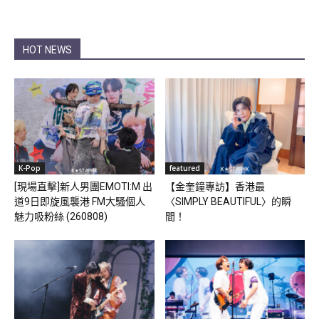
HOT NEWS
K-Pop
featured
[現場直擊]新人男團EMOTI:M 出
【金奎鐘專訪】香港最
道9日即旋風襲港 FM大騷個人
〈SIMPLY BEAUTIFUL〉的瞬
魅力吸粉絲 (260808)
間！