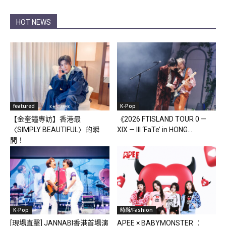
HOT NEWS
featured
K-Pop
【金奎鐘專訪】香港最
《2026 FTISLAND TOUR 0 —
〈SIMPLY BEAUTIFUL〉的瞬
XIX — III ‘FaTe’ in HONG...
間！
K-Pop
時尚/Fashion
[現場直擊] JANNABI香港首場演
APEE × BABYMONSTER ：