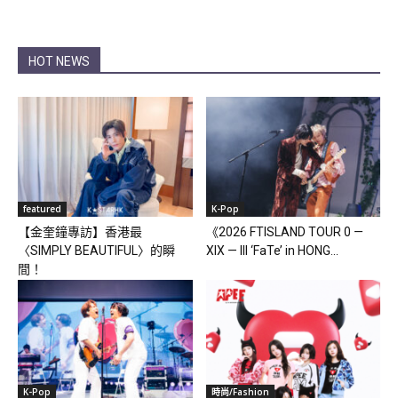
HOT NEWS
featured
K-Pop
【金奎鐘專訪】香港最
《2026 FTISLAND TOUR 0 —
〈SIMPLY BEAUTIFUL〉的瞬
XIX — III ‘FaTe’ in HONG...
間！
K-Pop
時尚/Fashion