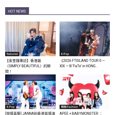
HOT NEWS
featured
K-Pop
【金奎鐘專訪】香港最
《2026 FTISLAND TOUR 0 —
〈SIMPLY BEAUTIFUL〉的瞬
XIX — III ‘FaTe’ in HONG...
間！
K-Pop
時尚/Fashion
[現場直擊] JANNABI香港首場演
APEE × BABYMONSTER ：