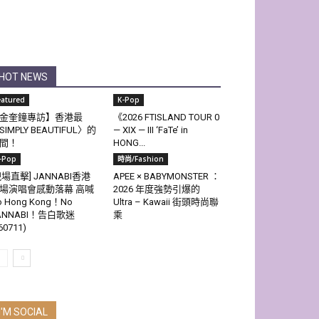
HOT NEWS
eatured
K-Pop
金奎鐘專訪】香港最
《2026 FTISLAND TOUR 0
SIMPLY BEAUTIFUL〉的
— XIX — III ‘FaTe’ in
間！
HONG...
-Pop
時尚/Fashion
現場直擊] JANNABI香港
APEE × BABYMONSTER ：
場演唱會感動落幕 高喊
2026 年度強勢引爆的
o Hong Kong！No
Ultra – Kawaii 街頭時尚聯
ANNABI！告白歌迷
乘
60711)
I'M SOCIAL