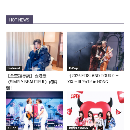
HOT NEWS
featured
K-Pop
【金奎鐘專訪】香港最
《2026 FTISLAND TOUR 0 —
〈SIMPLY BEAUTIFUL〉的瞬
XIX — III ‘FaTe’ in HONG...
間！
K-Pop
時尚/Fashion