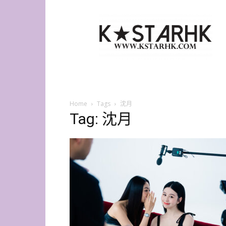
K-
Star
HK
Home
Tags
沈月
Tag: 沈月