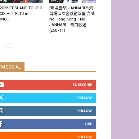
-Pop
K-Pop
2026 FTISLAND TOUR 0
[現場直擊] JANNABI香港
XIX — III ‘FaTe’ in
首場演唱會感動落幕 高喊
NG...
No Hong Kong！No
JANNABI！告白歌迷
(260711)
I'M SOCIAL
SUBSCRIBE
FOLLOW
FOLLOW
LIKE
FOLLOW