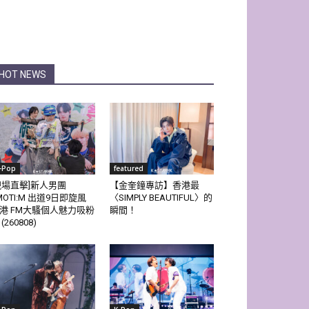
HOT NEWS
-Pop
featured
現場直擊]新人男團
【金奎鐘專訪】香港最
MOTI:M 出道9日即旋風
〈SIMPLY BEAUTIFUL〉的
港 FM大騷個人魅力吸粉
瞬間！
(260808)