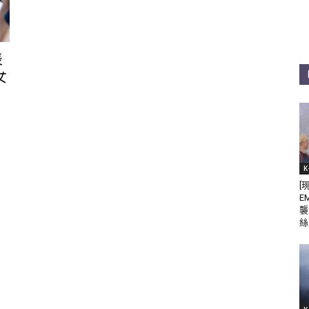
表
女
K
[
E
襲
絲 