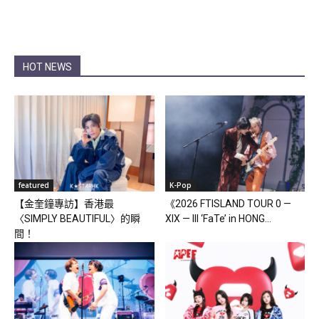
HOT NEWS
featured
K-Pop
【金奎鐘專訪】香港最
《2026 FTISLAND TOUR 0 —
〈SIMPLY BEAUTIFUL〉的瞬
XIX — III ‘FaTe’ in HONG...
間！