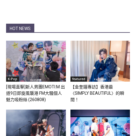
HOT NEWS
K-Pop
featured
[現場直擊]新人男團EMOTI:M 出
【金奎鐘專訪】香港最
道9日即旋風襲港 FM大騷個人
〈SIMPLY BEAUTIFUL〉的瞬
魅力吸粉絲 (260808)
間！