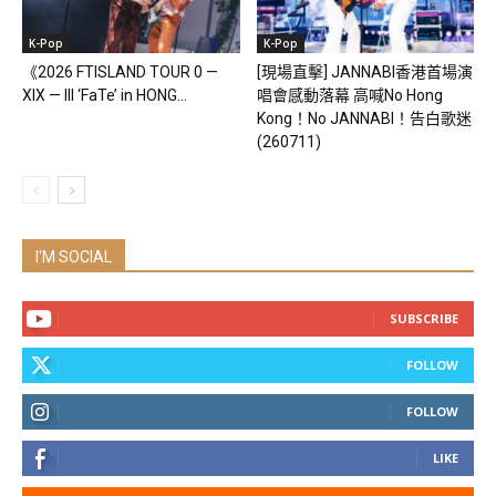
K-Pop
K-Pop
《2026 FTISLAND TOUR 0 —
[現場直擊] JANNABI香港首場演
XIX — III ‘FaTe’ in HONG...
唱會感動落幕 高喊No Hong
Kong！No JANNABI！告白歌迷
(260711)
I'M SOCIAL
SUBSCRIBE
FOLLOW
FOLLOW
LIKE