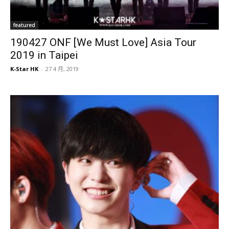
featured
190427 ONF [We Must Love] Asia Tour
2019 in Taipei
K-Star HK
-
27 4 月, 2019