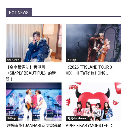
HOT NEWS
featured
K-Pop
【金奎鐘專訪】香港最
《2026 FTISLAND TOUR 0 —
〈SIMPLY BEAUTIFUL〉的瞬
XIX — III ‘FaTe’ in HONG...
間！
K-Pop
時尚/Fashion
[現場直擊] JANNABI香港首場演
APEE × BABYMONSTER ：