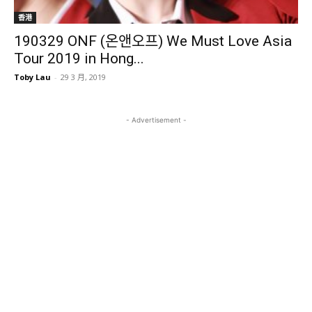
香港
190329 ONF (온앤오프) We Must Love Asia
Tour 2019 in Hong...
Toby Lau
-
29 3 月, 2019
- Advertisement -