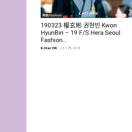
時尚/Fashion
190323 權玄彬 권현빈 Kwon
HyunBin – 19 F/S Hera Seoul
Fashion...
K-Star HK
-
23 3 月, 2019