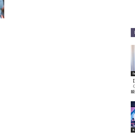
f
【
〈
瞬
K