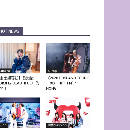
HOT NEWS
eatured
K-Pop
金奎鐘專訪】香港最
《2026 FTISLAND TOUR 0
SIMPLY BEAUTIFUL〉的
— XIX — III ‘FaTe’ in
間！
HONG...
-Pop
時尚/Fashion