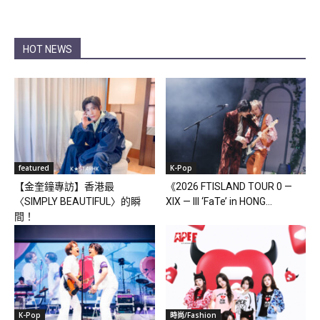
HOT NEWS
featured
K-Pop
【金奎鐘專訪】香港最
《2026 FTISLAND TOUR 0 —
〈SIMPLY BEAUTIFUL〉的瞬
XIX — III ‘FaTe’ in HONG...
間！
K-Pop
時尚/Fashion