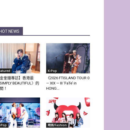
HOT NEWS
eatured
K-Pop
金奎鐘專訪】香港最
《2026 FTISLAND TOUR 0
SIMPLY BEAUTIFUL〉的
— XIX — III ‘FaTe’ in
間！
HONG...
-Pop
時尚/Fashion