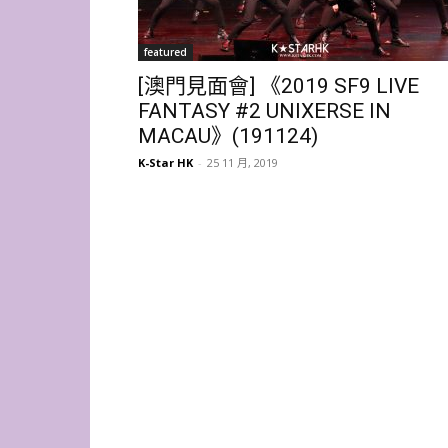
featured
[澳門見面會] 《2019 SF9 LIVE
FANTASY #2 UNIXERSE IN
MACAU》(191124)
K-Star HK
-
25 11 月, 2019