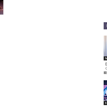
f
【
〈
瞬
K