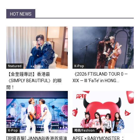
HOT NEWS
featured
K-Pop
【金奎鐘專訪】香港最
《2026 FTISLAND TOUR 0 —
〈SIMPLY BEAUTIFUL〉的瞬
XIX — III ‘FaTe’ in HONG...
間！
K-Pop
時尚/Fashion
[現場直擊] JANNABI香港首場演
APEE × BABYMONSTER ：