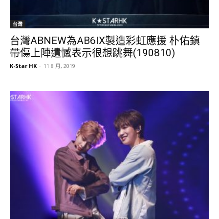
台灣
台灣ABNEW為AB6IX製造彩虹應援 朴佑鎮
帶傷上陣遺憾表示很想跳舞(190810)
K-Star HK
-
11 8 月, 2019