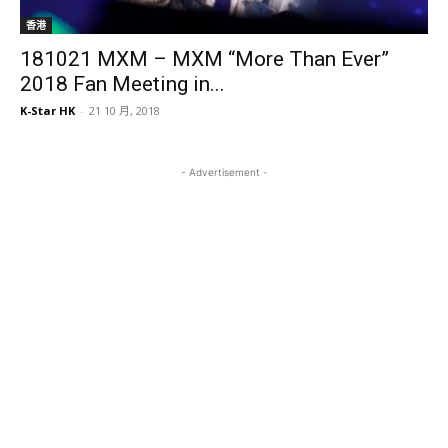
香港
181021 MXM – MXM “More Than Ever”
2018 Fan Meeting in...
K-Star HK
-
21 10 月, 2018
- Advertisement -