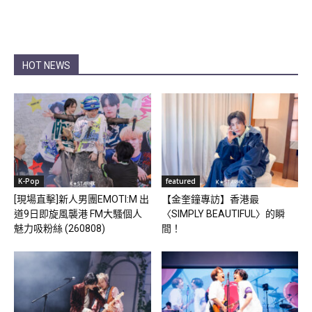
HOT NEWS
K-Pop
featured
[現場直擊]新人男團EMOTI:M 出
【金奎鐘專訪】香港最
道9日即旋風襲港 FM大騷個人
〈SIMPLY BEAUTIFUL〉的瞬
魅力吸粉絲 (260808)
間！