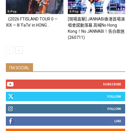
K-Pop
K-Pop
《2026 FTISLAND TOUR 0 —
[現場直擊] JANNABI香港首場演
XIX — III ‘FaTe’ in HONG...
唱會感動落幕 高喊No Hong
Kong！No JANNABI！告白歌迷
(260711)
I'M SOCIAL
SUBSCRIBE
FOLLOW
FOLLOW
LIKE