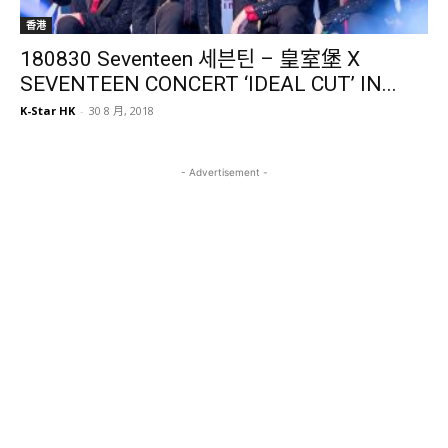
香港
180830 Seventeen 세븐틴 – 皇室堡 X
SEVENTEEN CONCERT ‘IDEAL CUT’ IN...
K-Star HK
-
30 8 月, 2018
- Advertisement -