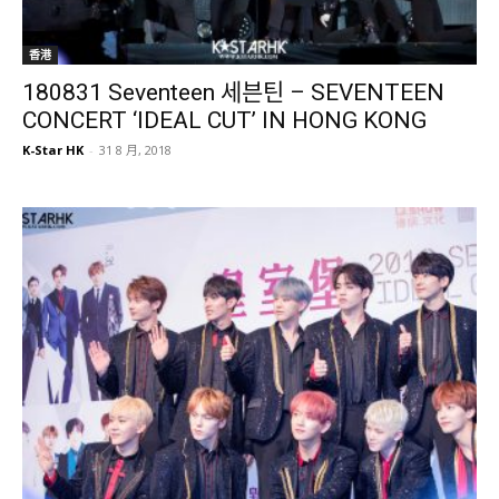
香港
180831 Seventeen 세븐틴 – SEVENTEEN
CONCERT ‘IDEAL CUT’ IN HONG KONG
K-Star HK
-
31 8 月, 2018