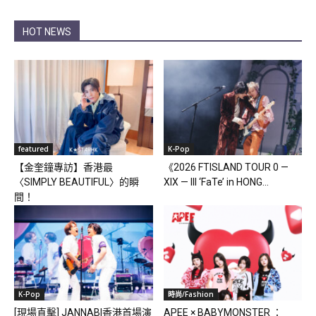
HOT NEWS
featured
K-Pop
【金奎鐘專訪】香港最
《2026 FTISLAND TOUR 0 —
〈SIMPLY BEAUTIFUL〉的瞬
XIX — III ‘FaTe’ in HONG...
間！
K-Pop
時尚/Fashion
[現場直擊] JANNABI香港首場演
APEE × BABYMONSTER ：