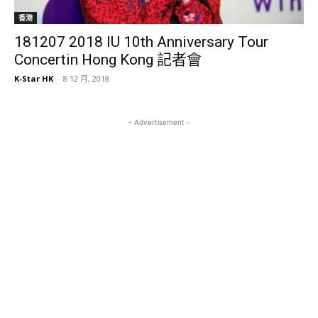
香港
181207 2018 IU 10th Anniversary Tour
Concertin Hong Kong 記者會
K-Star HK
-
8 12 月, 2018
- Advertisement -