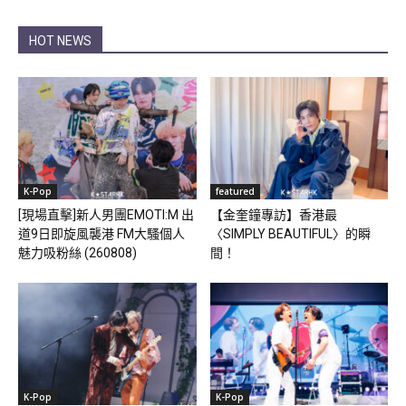
HOT NEWS
K-Pop
featured
[現場直擊]新人男團EMOTI:M 出
【金奎鐘專訪】香港最
道9日即旋風襲港 FM大騷個人
〈SIMPLY BEAUTIFUL〉的瞬
魅力吸粉絲 (260808)
間！
K-Pop
K-Pop