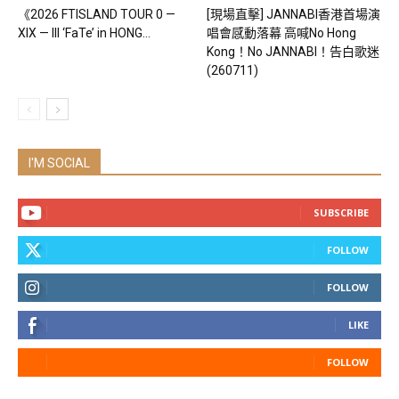
《2026 FTISLAND TOUR 0 —
[現場直擊] JANNABI香港首場演
XIX — III ‘FaTe’ in HONG...
唱會感動落幕 高喊No Hong
Kong！No JANNABI！告白歌迷
(260711)
I'M SOCIAL
SUBSCRIBE
FOLLOW
FOLLOW
LIKE
FOLLOW