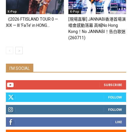
K-Pop
K-Pop
《2026 FTISLAND TOUR 0 —
[現場直擊] JANNABI香港首場演
XIX — III ‘FaTe’ in HONG...
唱會感動落幕 高喊No Hong
Kong！No JANNABI！告白歌迷
(260711)
I'M SOCIAL
SUBSCRIBE
FOLLOW
FOLLOW
LIKE