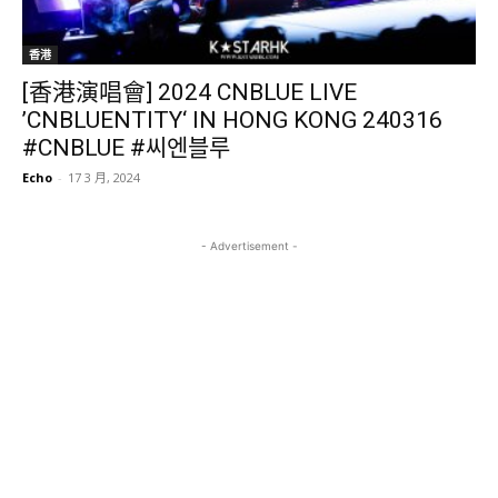
香港
[香港演唱會] 2024 CNBLUE LIVE
’CNBLUENTITY‘ IN HONG KONG 240316
#CNBLUE #씨엔블루
Echo
-
17 3 月, 2024
- Advertisement -