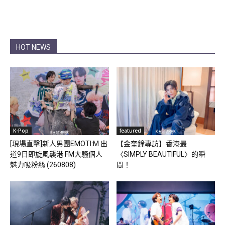
HOT NEWS
K-Pop
featured
[現場直擊]新人男團EMOTI:M 出
【金奎鐘專訪】香港最
道9日即旋風襲港 FM大騷個人
〈SIMPLY BEAUTIFUL〉的瞬
魅力吸粉絲 (260808)
間！