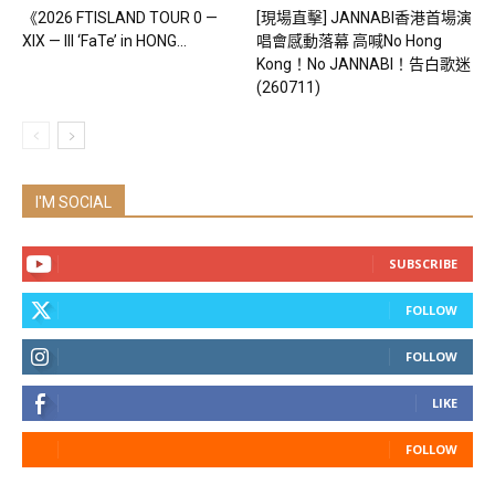
《2026 FTISLAND TOUR 0 —
[現場直擊] JANNABI香港首場演
XIX — III ‘FaTe’ in HONG...
唱會感動落幕 高喊No Hong
Kong！No JANNABI！告白歌迷
(260711)
I'M SOCIAL
SUBSCRIBE
FOLLOW
FOLLOW
LIKE
FOLLOW