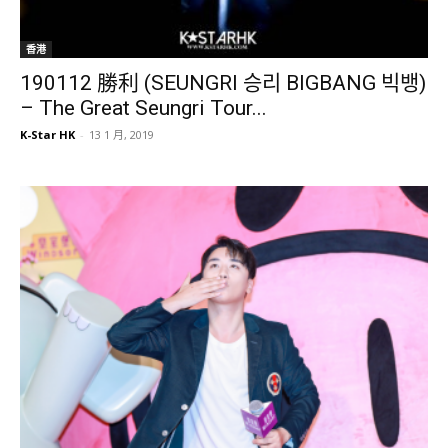
香港
190112 勝利 (SEUNGRI 승리 BIGBANG 빅뱅)
– The Great Seungri Tour...
K-Star HK
-
13 1 月, 2019