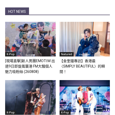
HOT NEWS
K-Pop
featured
[現場直擊]新人男團EMOTI:M 出
【金奎鐘專訪】香港最
道9日即旋風襲港 FM大騷個人
〈SIMPLY BEAUTIFUL〉的瞬
魅力吸粉絲 (260808)
間！
K-Pop
K-Pop