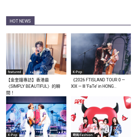
HOT NEWS
featured
K-Pop
【金奎鐘專訪】香港最
《2026 FTISLAND TOUR 0 —
〈SIMPLY BEAUTIFUL〉的瞬
XIX — III ‘FaTe’ in HONG...
間！
K-Pop
時尚/Fashion