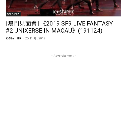
featured
[澳門見面會] 《2019 SF9 LIVE FANTASY
#2 UNIXERSE IN MACAU》(191124)
K-Star HK
-
25 11 月, 2019
- Advertisement -