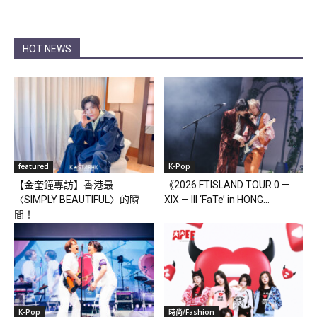
HOT NEWS
featured
K-Pop
【金奎鐘專訪】香港最
《2026 FTISLAND TOUR 0 —
〈SIMPLY BEAUTIFUL〉的瞬
XIX — III ‘FaTe’ in HONG...
間！
K-Pop
時尚/Fashion