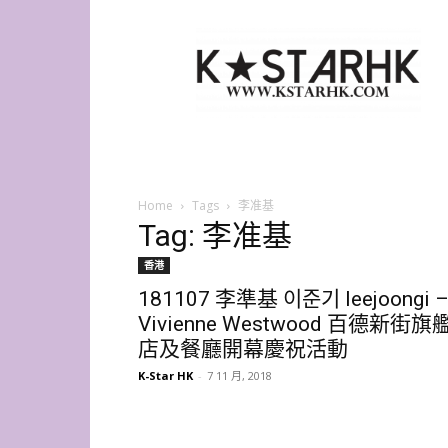
K-
Star
HK
Home
Tags
李准基
Tag: 李准基
香港
181107 李準基 이준기 leejoongi 
Vivienne Westwood 百德新街旗
店及餐廳開幕慶祝活動
K-Star HK
-
7 11 月, 2018