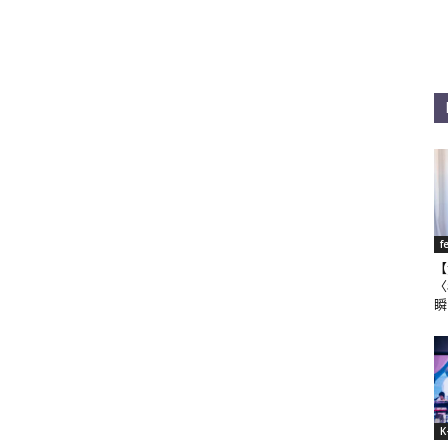
f
【
〈
瞬
K