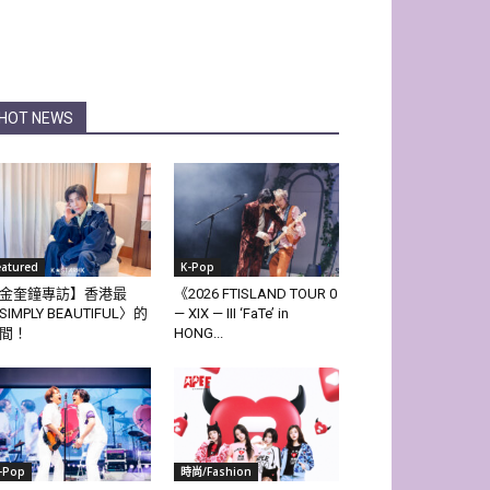
HOT NEWS
eatured
K-Pop
金奎鐘專訪】香港最
《2026 FTISLAND TOUR 0
SIMPLY BEAUTIFUL〉的
— XIX — III ‘FaTe’ in
間！
HONG...
-Pop
時尚/Fashion