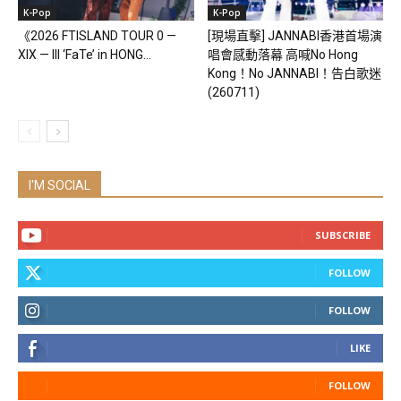
K-Pop
K-Pop
《2026 FTISLAND TOUR 0 —
[現場直擊] JANNABI香港首場演
XIX — III ‘FaTe’ in HONG...
唱會感動落幕 高喊No Hong
Kong！No JANNABI！告白歌迷
(260711)
I'M SOCIAL
SUBSCRIBE
FOLLOW
FOLLOW
LIKE
FOLLOW