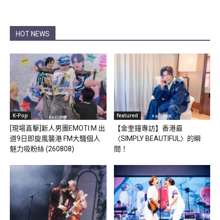
HOT NEWS
K-Pop
featured
[現場直擊]新人男團EMOTI:M 出
【金奎鐘專訪】香港最
道9日即旋風襲港 FM大騷個人
〈SIMPLY BEAUTIFUL〉的瞬
魅力吸粉絲 (260808)
間！