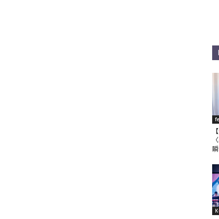
f
【
〈
瞬
K