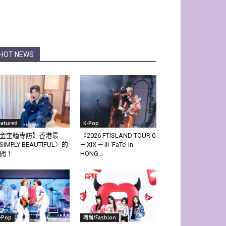
HOT NEWS
eatured
K-Pop
金奎鐘專訪】香港最
《2026 FTISLAND TOUR 0
SIMPLY BEAUTIFUL〉的
— XIX — III ‘FaTe’ in
間！
HONG...
-Pop
時尚/Fashion