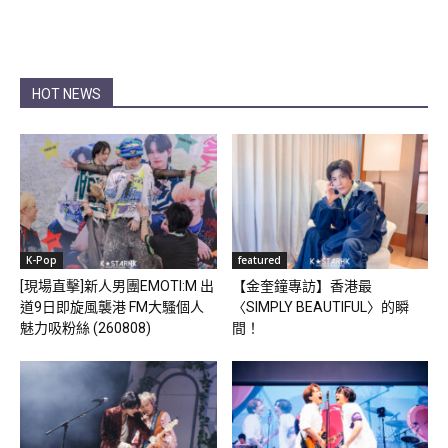
HOT NEWS
K-Pop
featured
[現場直擊]新人男團EMOTI:M 出
【金奎鐘專訪】香港最
道9日即旋風襲港 FM大騷個人
〈SIMPLY BEAUTIFUL〉的瞬
魅力吸粉絲 (260808)
間！