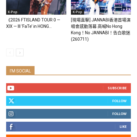
K-Pop
K-Pop
《2026 FTISLAND TOUR 0 —
[現場直擊] JANNABI香港首場演
XIX — III ‘FaTe’ in HONG...
唱會感動落幕 高喊No Hong
Kong！No JANNABI！告白歌迷
(260711)
I'M SOCIAL
SUBSCRIBE
FOLLOW
FOLLOW
LIKE