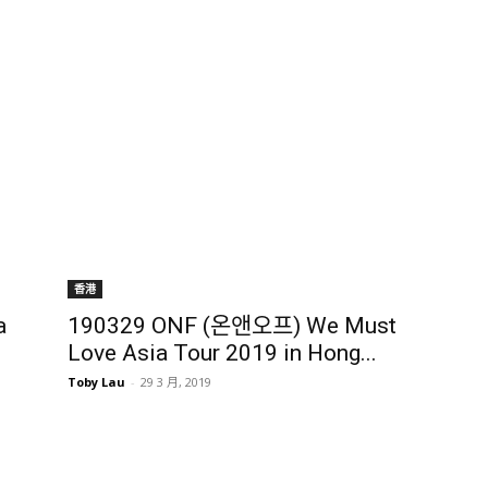
香港
a
190329 ONF (온앤오프) We Must
Love Asia Tour 2019 in Hong...
Toby Lau
-
29 3 月, 2019