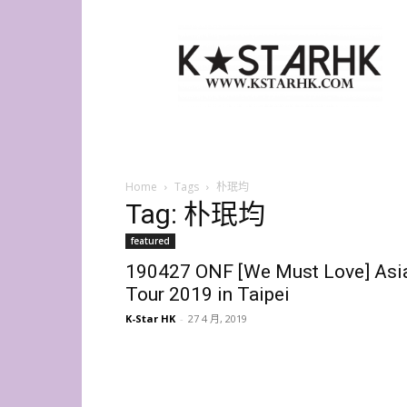
K-
Star
HK
Home
Tags
朴珉均
Tag: 朴珉均
featured
190427 ONF [We Must Love] Asi
Tour 2019 in Taipei
K-Star HK
-
27 4 月, 2019