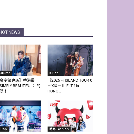
HOT NEWS
eatured
K-Pop
金奎鐘專訪】香港最
《2026 FTISLAND TOUR 0
SIMPLY BEAUTIFUL〉的
— XIX — III ‘FaTe’ in
間！
HONG...
-Pop
時尚/Fashion