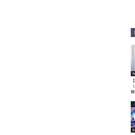
f
【
〈
瞬
K