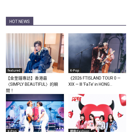
HOT NEWS
featured
K-Pop
【金奎鐘專訪】香港最
《2026 FTISLAND TOUR 0 —
〈SIMPLY BEAUTIFUL〉的瞬
XIX — III ‘FaTe’ in HONG...
間！
K-Pop
時尚/Fashion