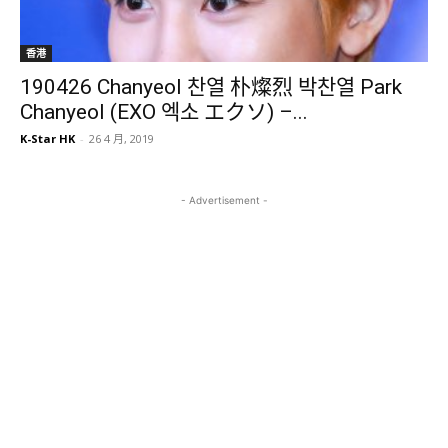
香港
190426 Chanyeol 찬열 朴燦烈 박찬열 Park
Chanyeol (EXO 엑소 エクソ) –...
K-Star HK
-
26 4 月, 2019
- Advertisement -