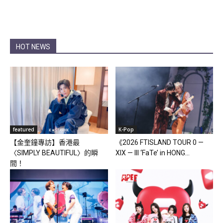
HOT NEWS
featured
K-Pop
【金奎鐘專訪】香港最
《2026 FTISLAND TOUR 0 —
〈SIMPLY BEAUTIFUL〉的瞬
XIX — III ‘FaTe’ in HONG...
間！