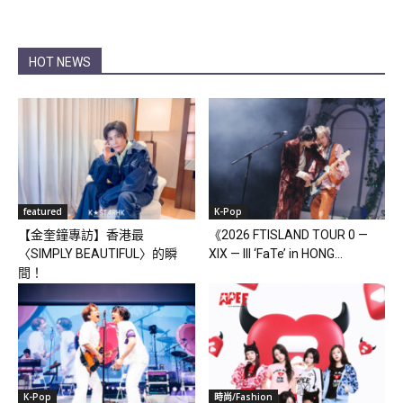
HOT NEWS
featured
K-Pop
【金奎鐘專訪】香港最
《2026 FTISLAND TOUR 0 —
〈SIMPLY BEAUTIFUL〉的瞬
XIX — III ‘FaTe’ in HONG...
間！
K-Pop
時尚/Fashion