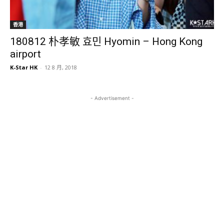
香港
180812 朴孝敏 효민 Hyomin – Hong Kong
airport
K-Star HK
-
12 8 月, 2018
- Advertisement -