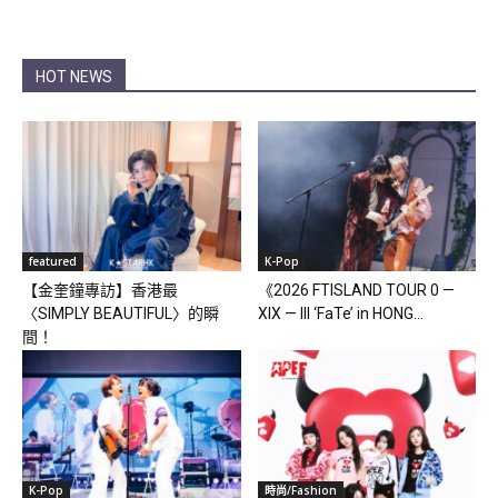
HOT NEWS
featured
K-Pop
【金奎鐘專訪】香港最
《2026 FTISLAND TOUR 0 —
〈SIMPLY BEAUTIFUL〉的瞬
XIX — III ‘FaTe’ in HONG...
間！
K-Pop
時尚/Fashion