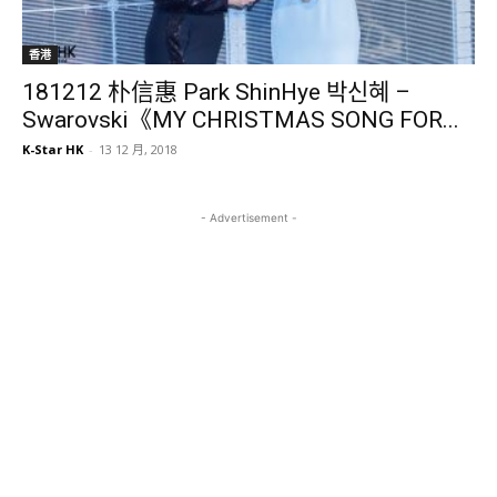
香港
181212 朴信惠 Park ShinHye 박신혜 –
Swarovski《MY CHRISTMAS SONG FOR...
K-Star HK
-
13 12 月, 2018
- Advertisement -