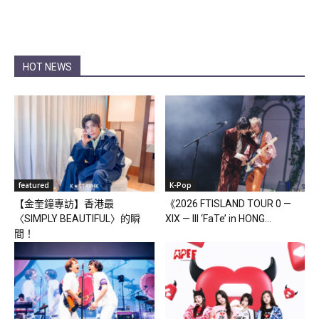
HOT NEWS
featured
K-Pop
【金奎鐘專訪】香港最
《2026 FTISLAND TOUR 0 —
〈SIMPLY BEAUTIFUL〉的瞬
XIX — III ‘FaTe’ in HONG...
間！