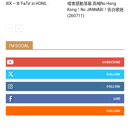
XIX — III ‘FaTe’ in HONG...
唱會感動落幕 高喊No Hong
Kong！No JANNABI！告白歌迷
(260711)
I'M SOCIAL
SUBSCRIBE
FOLLOW
FOLLOW
LIKE
FOLLOW