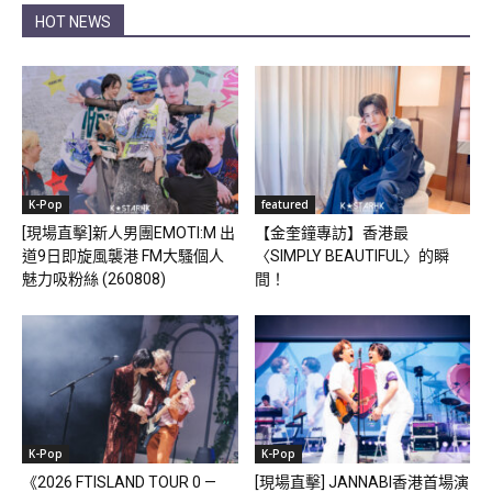
HOT NEWS
K-Pop
featured
[現場直擊]新人男團EMOTI:M 出
【金奎鐘專訪】香港最
道9日即旋風襲港 FM大騷個人
〈SIMPLY BEAUTIFUL〉的瞬
魅力吸粉絲 (260808)
間！
K-Pop
K-Pop
《2026 FTISLAND TOUR 0 —
[現場直擊] JANNABI香港首場演