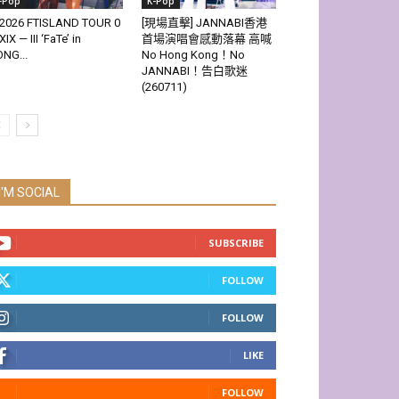
-Pop
K-Pop
2026 FTISLAND TOUR 0
[現場直擊] JANNABI香港
XIX — III ‘FaTe’ in
首場演唱會感動落幕 高喊
NG...
No Hong Kong！No
JANNABI！告白歌迷
(260711)
I'M SOCIAL
SUBSCRIBE
FOLLOW
FOLLOW
LIKE
FOLLOW