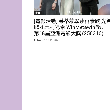
泰星
[電影活動] 茱蒂蒙翠莎容素欣 光
kōki 木村光希 WinMetawin วิน –
第18屆亞洲電影大獎 (250316)
Echo
-
17 3 月, 2025