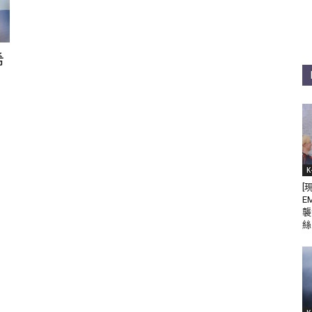
希
K
[
E
襲
絲 