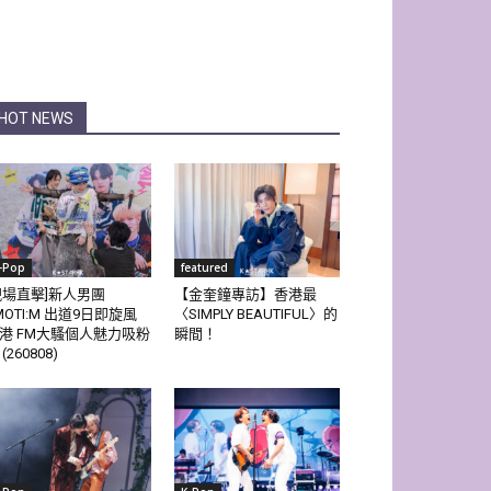
HOT NEWS
-Pop
featured
現場直擊]新人男團
【金奎鐘專訪】香港最
MOTI:M 出道9日即旋風
〈SIMPLY BEAUTIFUL〉的
港 FM大騷個人魅力吸粉
瞬間！
(260808)