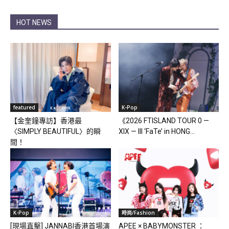
HOT NEWS
featured
K-Pop
【金奎鐘專訪】香港最
《2026 FTISLAND TOUR 0 —
〈SIMPLY BEAUTIFUL〉的瞬
XIX — III ‘FaTe’ in HONG...
間！
K-Pop
時尚/Fashion
[現場直擊] JANNABI香港首場演
APEE × BABYMONSTER ：