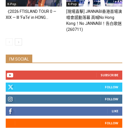
K-Pop
K-Pop
《2026 FTISLAND TOUR 0 —
[現場直擊] JANNABI香港首場演
XIX — III ‘FaTe’ in HONG...
唱會感動落幕 高喊No Hong
Kong！No JANNABI！告白歌迷
(260711)
I'M SOCIAL
SUBSCRIBE
FOLLOW
FOLLOW
LIKE
FOLLOW