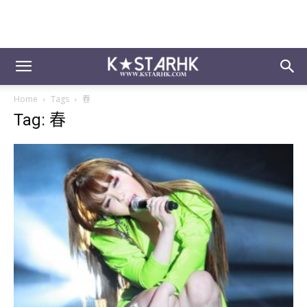
Home
Tags
春
Tag: 春