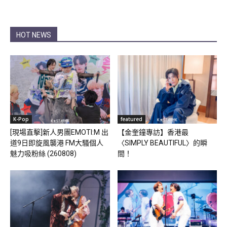
HOT NEWS
K-Pop
featured
[現場直擊]新人男團EMOTI:M 出
【金奎鐘專訪】香港最
道9日即旋風襲港 FM大騷個人
〈SIMPLY BEAUTIFUL〉的瞬
魅力吸粉絲 (260808)
間！