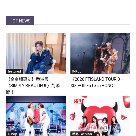
HOT NEWS
featured
K-Pop
【金奎鐘專訪】香港最
《2026 FTISLAND TOUR 0 —
〈SIMPLY BEAUTIFUL〉的瞬
XIX — III ‘FaTe’ in HONG...
間！
K-Pop
時尚/Fashion