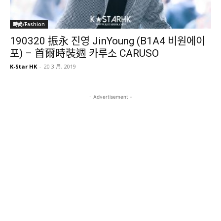
時尚/Fashion
190320 振永 진영 JinYoung (B1A4 비원에이
포) – 首爾時裝週 카루소 CARUSO
K-Star HK
-
20 3 月, 2019
- Advertisement -