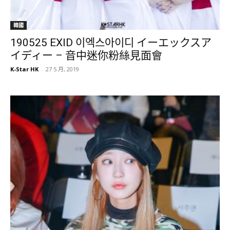
韓國
190525 EXID 이엑스아이디 イーエックスア
イディー – 音中迷你粉絲見面會
K-Star HK
-
27 5 月, 2019