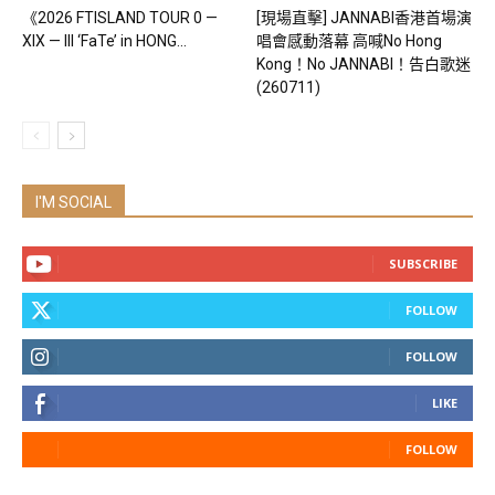
《2026 FTISLAND TOUR 0 —
[現場直擊] JANNABI香港首場演
XIX — III ‘FaTe’ in HONG...
唱會感動落幕 高喊No Hong
Kong！No JANNABI！告白歌迷
(260711)
I'M SOCIAL
SUBSCRIBE
FOLLOW
FOLLOW
LIKE
FOLLOW