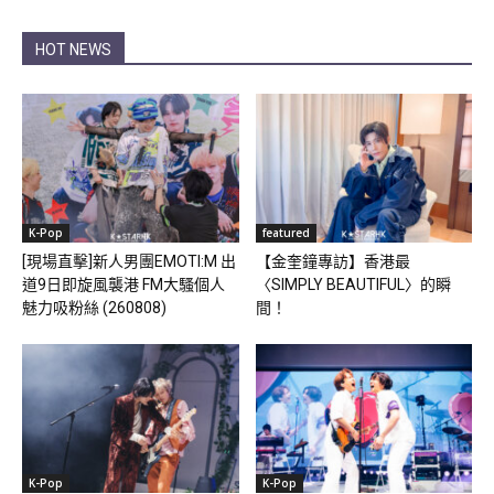
HOT NEWS
K-Pop
featured
[現場直擊]新人男團EMOTI:M 出
【金奎鐘專訪】香港最
道9日即旋風襲港 FM大騷個人
〈SIMPLY BEAUTIFUL〉的瞬
魅力吸粉絲 (260808)
間！
K-Pop
K-Pop