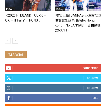
K-Pop
K-Pop
《2026 FTISLAND TOUR 0 —
[現場直擊] JANNABI香港首場演
XIX — III ‘FaTe’ in HONG...
唱會感動落幕 高喊No Hong
Kong！No JANNABI！告白歌迷
(260711)
I'M SOCIAL
SUBSCRIBE
FOLLOW
FOLLOW
LIKE