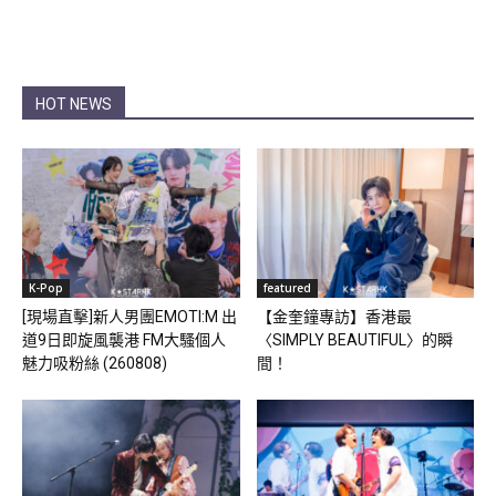
HOT NEWS
K-Pop
featured
[現場直擊]新人男團EMOTI:M 出
【金奎鐘專訪】香港最
道9日即旋風襲港 FM大騷個人
〈SIMPLY BEAUTIFUL〉的瞬
魅力吸粉絲 (260808)
間！